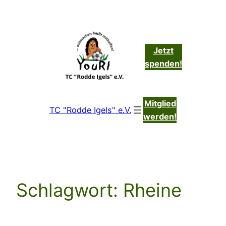
Zum
Inhalt
springen
Jetzt
spenden!
Mitglied
TC "Rodde Igels" e.V.
werden!
Schlagwort:
Rheine