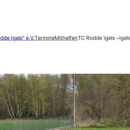
dde Igels" e.V.
Termine
Mithelfen
TC Rodde Igels
Igel