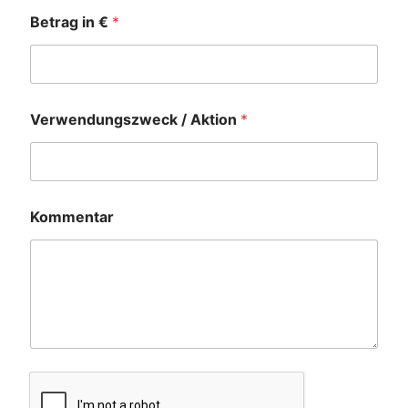
Betrag in €
*
*
Verwendungszweck / Aktion
*
A
r
t
*
Kommentar