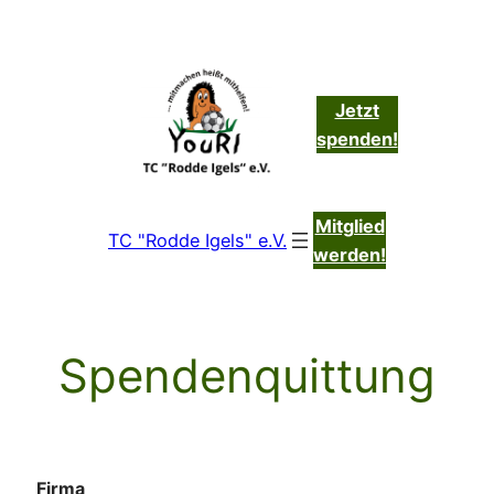
Zum
Inhalt
springen
Jetzt
spenden!
Mitglied
TC "Rodde Igels" e.V.
werden!
Spendenquittung
Firma