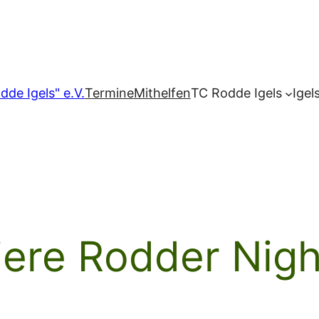
dde Igels" e.V.
Termine
Mithelfen
TC Rodde Igels
Igel
ere Rodder Nigh