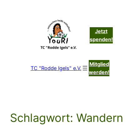
Zum
Inhalt
springen
Jetzt
spenden!
Mitglied
TC "Rodde Igels" e.V.
werden!
Schlagwort:
Wandern