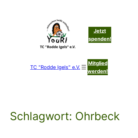
Zum
Inhalt
springen
Jetzt
spenden!
Mitglied
TC "Rodde Igels" e.V.
werden!
Schlagwort:
Ohrbeck