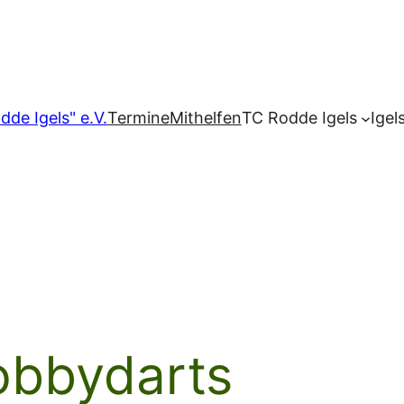
dde Igels" e.V.
Termine
Mithelfen
TC Rodde Igels
Igel
bbydarts