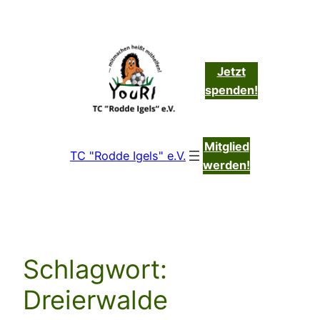
Zum
Inhalt
springen
Jetzt
spenden!
Mitglied
TC "Rodde Igels" e.V.
werden!
Schlagwort:
Dreierwalde