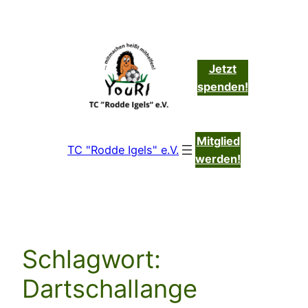
Zum
Inhalt
springen
Jetzt
spenden!
Mitglied
TC "Rodde Igels" e.V.
werden!
Schlagwort:
Dartschallange