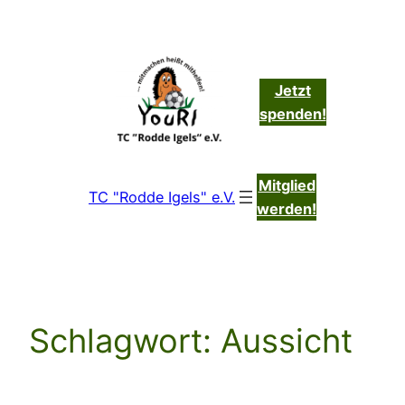
Zum
Inhalt
springen
Jetzt
spenden!
Mitglied
TC "Rodde Igels" e.V.
werden!
Schlagwort:
Aussicht