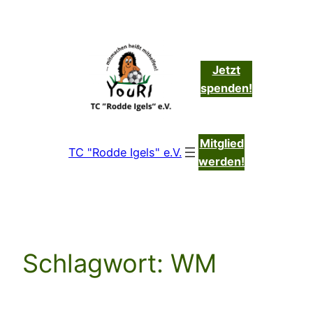
Zum
Inhalt
springen
Jetzt
spenden!
Mitglied
TC "Rodde Igels" e.V.
werden!
Schlagwort:
WM