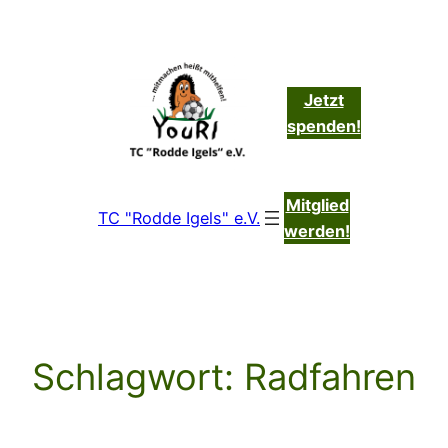
Zum
Inhalt
springen
Jetzt
spenden!
Mitglied
TC "Rodde Igels" e.V.
werden!
Schlagwort:
Radfahren