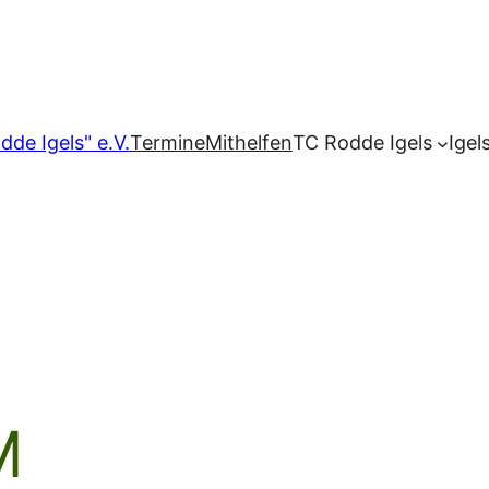
dde Igels" e.V.
Termine
Mithelfen
TC Rodde Igels
Igel
M