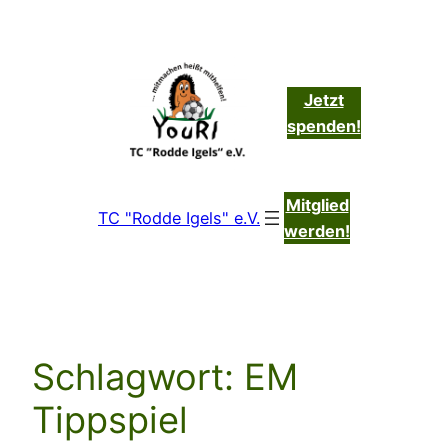
Zum
Inhalt
springen
Jetzt
spenden!
Mitglied
TC "Rodde Igels" e.V.
werden!
Schlagwort:
EM
Tippspiel