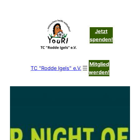
Zum
Inhalt
springen
Jetzt
spenden!
Mitglied
TC "Rodde Igels" e.V.
werden!