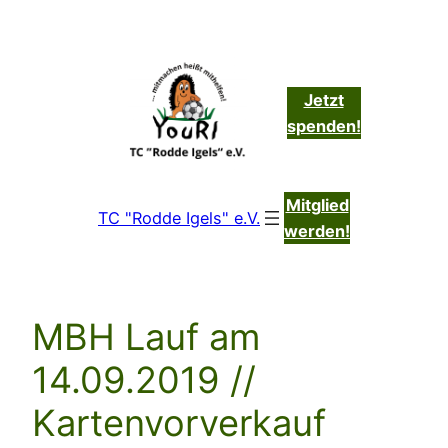
Zum
Inhalt
springen
Jetzt
spenden!
Mitglied
TC "Rodde Igels" e.V.
werden!
MBH Lauf am
14.09.2019 //
Kartenvorverkauf