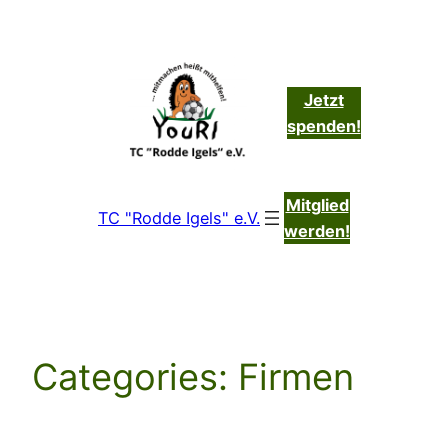
Zum
Inhalt
springen
Jetzt
spenden!
Mitglied
TC "Rodde Igels" e.V.
werden!
Categories:
Firmen