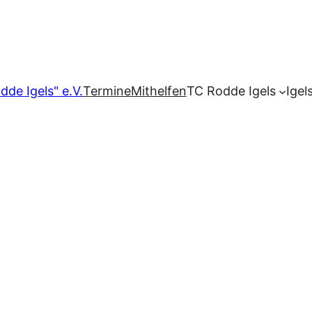
dde Igels" e.V.
Termine
Mithelfen
TC Rodde Igels
Igel