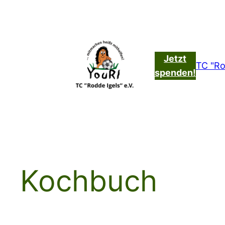
Zum
Inhalt
springen
Jetzt
TC "Ro
spenden!
Kochbuch