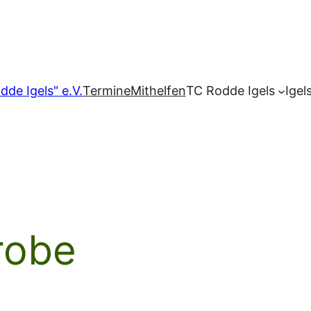
dde Igels" e.V.
Termine
Mithelfen
TC Rodde Igels
Igel
robe