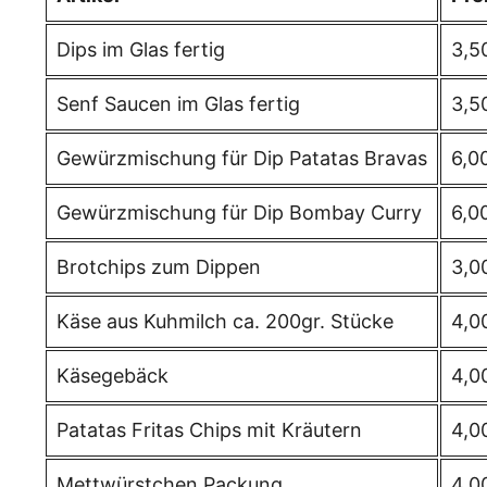
Dips im Glas fertig
3,5
Senf Saucen im Glas fertig
3,5
Gewürzmischung für Dip Patatas Bravas
6,0
Gewürzmischung für Dip Bombay Curry
6,0
Brotchips zum Dippen
3,0
Käse aus Kuhmilch ca. 200gr. Stücke
4,0
Käsegebäck
4,0
Patatas Fritas Chips mit Kräutern
4,0
Mettwürstchen Packung
4,0