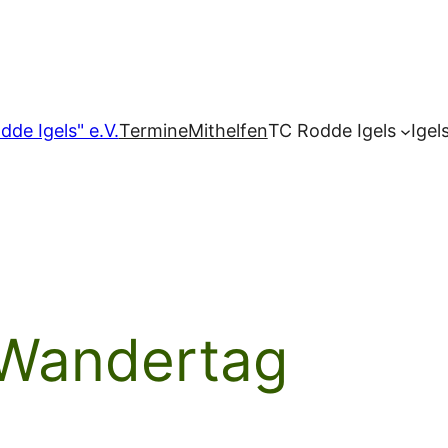
dde Igels" e.V.
Termine
Mithelfen
TC Rodde Igels
Igel
 Wandertag