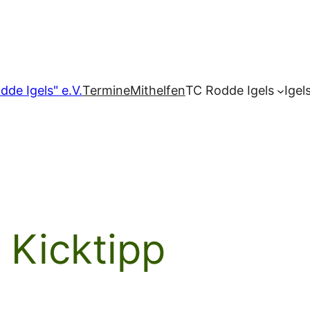
dde Igels" e.V.
Termine
Mithelfen
TC Rodde Igels
Igel
Kicktipp