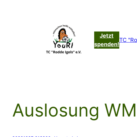
Zum
Inhalt
springen
Jetzt
TC "Ro
spenden!
Auslosung WM 