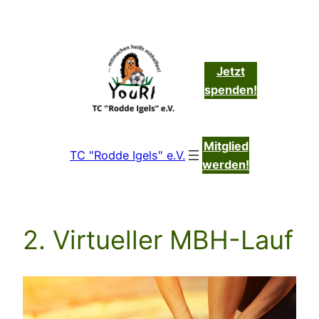
Zum
Inhalt
springen
Jetzt
spenden!
Mitglied
TC "Rodde Igels" e.V.
werden!
2. Virtueller MBH-Lauf