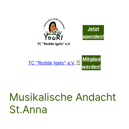
Zum
Inhalt
springen
Jetzt
spenden!
Mitglied
TC "Rodde Igels" e.V.
werden!
Musikalische Andacht
St.Anna