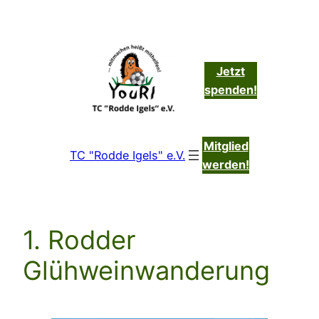
Zum
Inhalt
springen
Jetzt
spenden!
Mitglied
TC "Rodde Igels" e.V.
werden!
1. Rodder
Glühweinwanderung