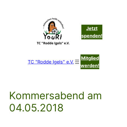
Zum
Inhalt
springen
Jetzt
spenden!
Mitglied
TC "Rodde Igels" e.V.
werden!
Kommersabend am
04.05.2018