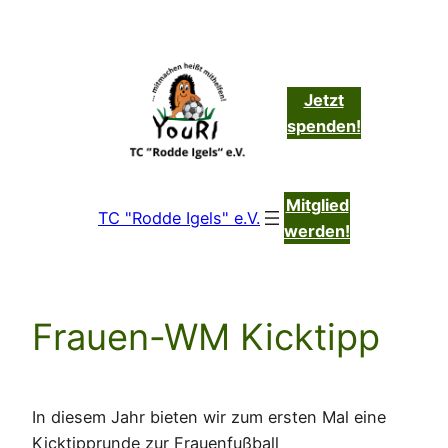
Zum
Inhalt
springen
Jetzt
spenden!
Mitglied
TC "Rodde Igels" e.V.
werden!
Frauen-WM Kicktipp
In diesem Jahr bieten wir zum ersten Mal eine
Kicktipprunde zur Frauenfußball